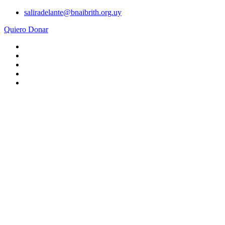
Ir
saliradelante@bnaibrith.org.uy
al
Quiero Donar
contenido