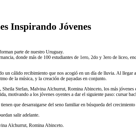
es Inspirando Jóvenes
 forman parte de nuestro Uruguay.
ancia, donde más de 100 estudiantes de 1ero, 2do y 3ero de liceo, enc
do un cálido recibimiento que nos acogió en un día de lluvia. Al llega
itmo de la música, y la creación de payadas en conjunto.
t, Sheila Stefan, Malvina Alchurrut, Romina Abinceto, los más jóvenes
da, motivando a los jóvenes oyentes a dar el siguiente paso: cursar bach
ienen que desarraigarse del seno familiar en búsqueda del crecimiento 
edan salir adelante.
lvina Alchurrut, Romina Abinceto.