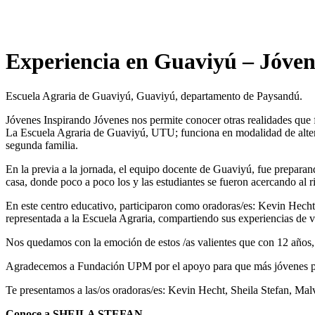
Experiencia en Guaviyú – Jóven
Escuela Agraria de Guaviyú, Guaviyú, departamento de Paysandú.
Jóvenes Inspirando Jóvenes nos permite conocer otras realidades que
La Escuela Agraria de Guaviyú, UTU; funciona en modalidad de altern
segunda familia.
En la previa a la jornada, el equipo docente de Guaviyú, fue preparan
casa, donde poco a poco los y las estudiantes se fueron acercando al r
En este centro educativo, participaron como oradoras/es: Kevin Hech
representada a la Escuela Agraria, compartiendo sus experiencias de vi
Nos quedamos con la emoción de estos /as valientes que con 12 años, t
Agradecemos a Fundación UPM por el apoyo para que más jóvenes pu
Te presentamos a las/os oradoras/es: Kevin Hecht, Sheila Stefan, Ma
Conoce a SHEILA STEFAN