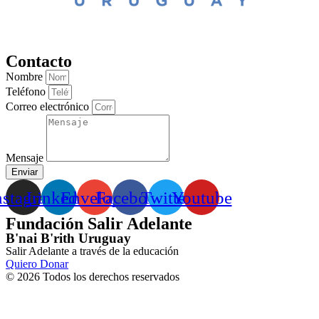
Contacto
Nombre
Teléfono
Correo electrónico
Mensaje
Enviar
nstagram
Linkedin
Envelope
Facebook
Twitter
Youtube
Fundación Salir Adelante
B'nai B'rith Uruguay
Salir Adelante a través de la educación
Quiero Donar
© 2026 Todos los derechos reservados